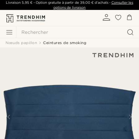
Livraison
5,95 €
- Option gratuite à partir de
39,00 €
d'achats -
Consulter les
options de livraison
Rechercher
Nœuds papillon
Ceintures de smoking