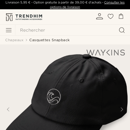
Livraison
5,95 €
- Option gratuite à partir de
39,00 €
d'achats -
Consulter les
options de livraison
Rechercher
Chapeaux
Casquettes Snapback