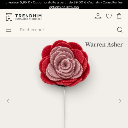
Livraison
5,95 €
- Option gratuite à partir de
39,00 €
d'achats -
Consulter les
options de livraison
Rechercher