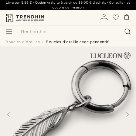
Livraison
5,95 €
- Option gratuite à partir de
39,00 €
d'achats -
Consulter les
options de livraison
Rechercher
Boucles d'oreilles
Boucles d'oreille avec pendentif