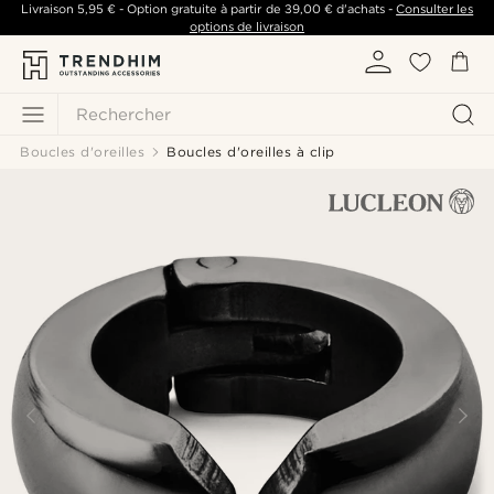
Livraison
5,95 €
- Option gratuite à partir de
39,00 €
d'achats -
Consulter les
options de livraison
Rechercher
Boucles d'oreilles
Boucles d'oreilles à clip