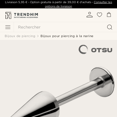
Livraison
5,95 €
- Option gratuite à partir de
39,00 €
d'achats -
Consulter les
options de livraison
Rechercher
Bijoux de piercing
Bijoux pour piercing à la narine