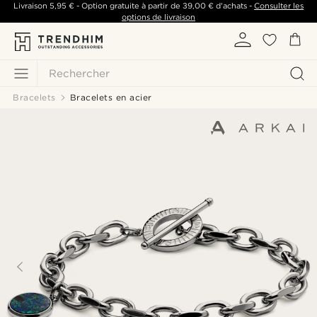
Livraison
5,95 €
- Option gratuite à partir de
39,00 €
d'achats -
Consulter les
options de livraison
Rechercher
Bracelets
Bracelets en acier