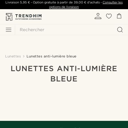
Livraison
5,95 €
- Option gratuite à partir de
39,00 €
d'achats -
Consulter les
options de livraison
Rechercher
Lunettes
Lunettes anti-lumière bleue
LUNETTES ANTI-LUMIÈRE
BLEUE