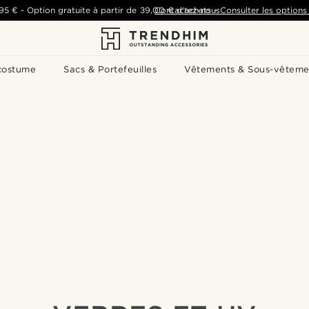
,95 €
-
Option gratuite à partir de
39,00 €
Contactez-nous
d'achats
-
Consulter les options 
costume
Sacs & Portefeuilles
Vêtements & Sous-vêteme