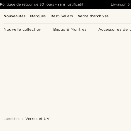
Politique de retour de 30 jours - sans justificatif !
Livraison
5
Nouveautés
Marques
Best-Sellers
Vente d'archives
Nouvelle collection
Bijoux & Montres
Accessoires de 
Lunettes
Verres et UV