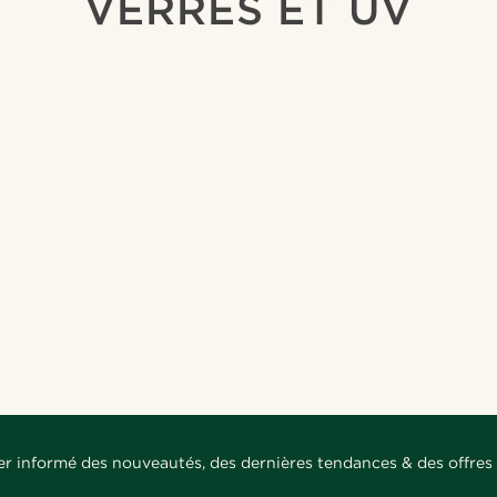
VERRES ET UV
er informé des nouveautés, des dernières tendances & des offres 