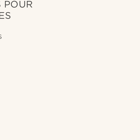
S POUR
ES
S