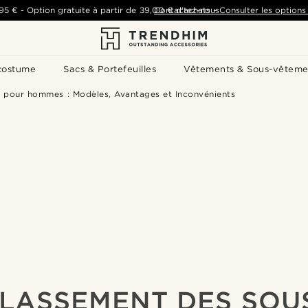
,95 €
-
Option gratuite à partir de
39,00 €
Contactez-nous
d'achats
-
Consulter les options 
costume
Sacs & Portefeuilles
Vêtements & Sous-vêteme
 pour hommes : Modèles, Avantages et Inconvénients
LASSEMENT DES SOU