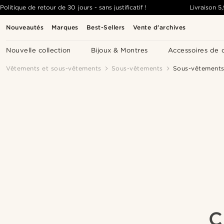
Politique de retour de 30 jours - sans justificatif !
Livraison
5
Nouveautés
Marques
Best-Sellers
Vente d'archives
Nouvelle collection
Bijoux & Montres
Accessoires de 
Vêtements et sous-vêtements
Sous-vêtements
Sous-vêtements
C