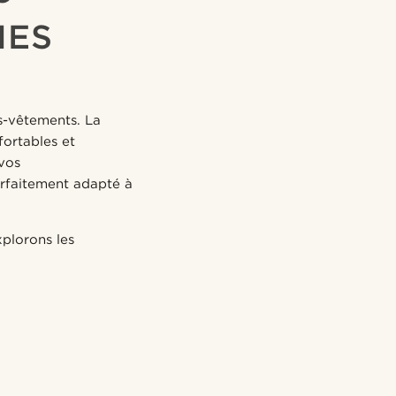
MES
us-vêtements. La
fortables et
vos
arfaitement adapté à
plorons les