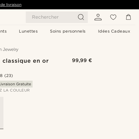
de livraison
Rechercher
nts
Lunettes
Soins personnels
Idées Cadeaux
 classique en or
99,99 €
s
.8
(23)
Livraison Gratuite
Z LA COULEUR