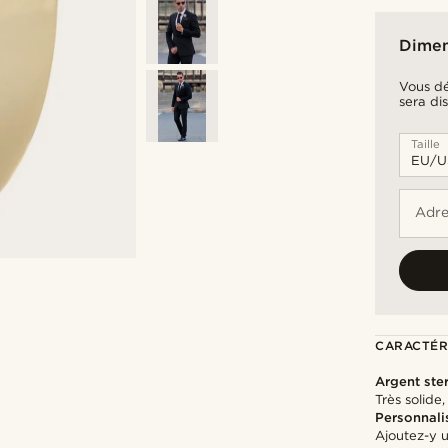
Dimen
Vous dé
sera di
Taille
Adre
CARACTÉR
Argent ste
Très solide
Personnali
Ajoutez-y 