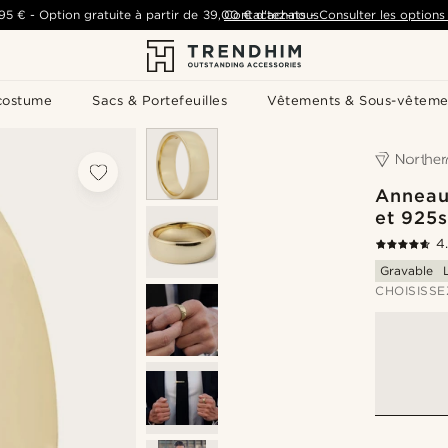
,95 €
-
Option gratuite à partir de
39,00 €
Contactez-nous
d'achats
-
Consulter les options 
costume
Sacs & Portefeuilles
Vêtements & Sous-vêteme
Anneau
et 925
4
Gravable
CHOISISSE