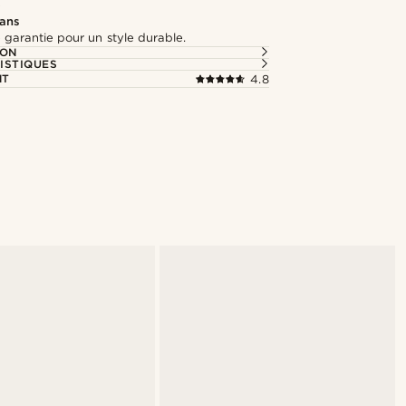
e
 ans
 garantie pour un style durable.
ION
ISTIQUES
NT
4.8