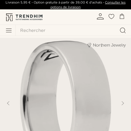
Livraison
5,95 €
- Option gratuite à partir de
39,00 €
d'achats -
Consulter les
options de livraison
Rechercher