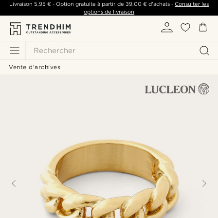
Livraison
5,95 €
- Option gratuite à partir de
39,00 €
d'achats -
Consulter les
options de livraison
Rechercher
Vente d'archives