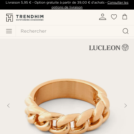
Livraison
5,95 €
- Option gratuite à partir de
39,00 €
d'achats -
Consulter les
options de livraison
Rechercher