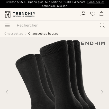
Livraison
5,95 €
- Option gratuite à partir de
39,00 €
d'achats -
Consulter les
options de livraison
Rechercher
Chaussettes
Chaussettes hautes