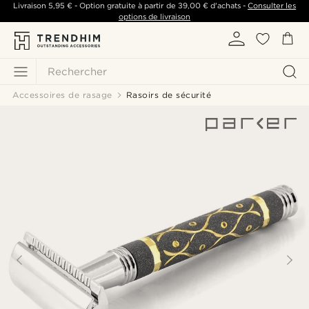
Livraison
5,95 €
- Option gratuite à partir de
39,00 €
d'achats -
Consulter les
options de livraison
Rechercher
Accessoires de rasage
Rasoirs de sécurité