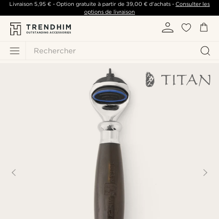
Livraison
5,95 €
- Option gratuite à partir de
39,00 €
d'achats -
Consulter les
options de livraison
Rechercher