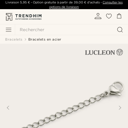
Livraison
5,95 €
- Option gratuite à partir de
39,00 €
d'achats -
Consulter les
options de livraison
Rechercher
Bracelets
Bracelets en acier