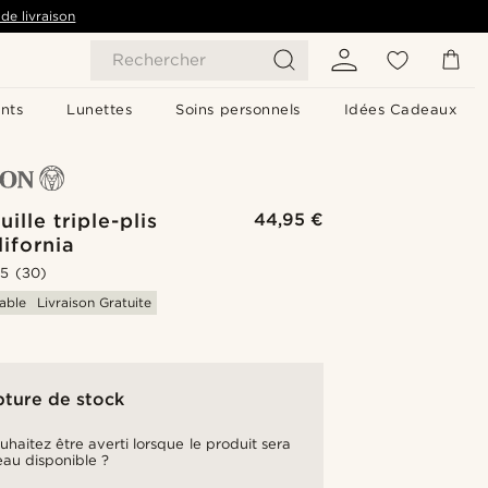
de livraison
Rechercher
nts
Lunettes
Soins personnels
Idées Cadeaux
ille triple-plis
44,95 €
lifornia
.5
(30)
able
Livraison Gratuite
pture de stock
uhaitez être averti lorsque le produit sera
au disponible ?