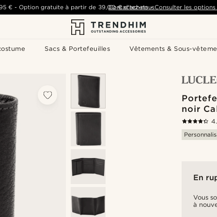
,95 €
-
Option gratuite à partir de
39,00 €
Contactez-nous
d'achats
-
Consulter les options 
costume
Sacs & Portefeuilles
Vêtements & Sous-vêteme
Portefeu
noir Ca
4
Personnalis
En ru
Vous so
à nouve