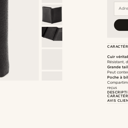
Adre
CARACTÉR
Cuir vérita
Résistant, 
Grande tail
Peut conten
Poche à bil
Compartimen
reçus
DESCRIPT
CARACTÉR
AVIS CLIE