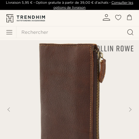
Livraison
5,95 €
- Option gratuite à partir de
39,00 €
d'achats -
Consulter les
options de livraison
Rechercher