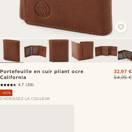
Portefeuille en cuir pliant ocre
32,97 €
California
54,95 €
4.7
(59)
-40%
CHOISISSEZ LA COULEUR