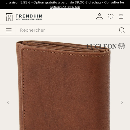
Livraison
5,95 €
- Option gratuite à partir de
39,00 €
d'achats -
Consulter les
options de livraison
Rechercher