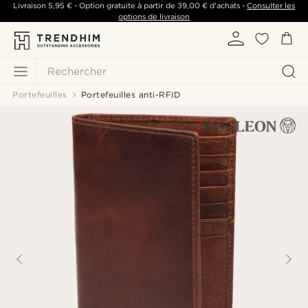
Livraison
5,95 €
- Option gratuite à partir de
39,00 €
d'achats -
Consulter les
options de livraison
Rechercher
Portefeuilles
Portefeuilles anti-RFID