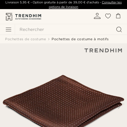
Livraison
5,95 €
- Option gratuite à partir de
39,00 €
d'achats -
Consulter les
options de livraison
Rechercher
Pochettes de costume
Pochettes de costume à motifs