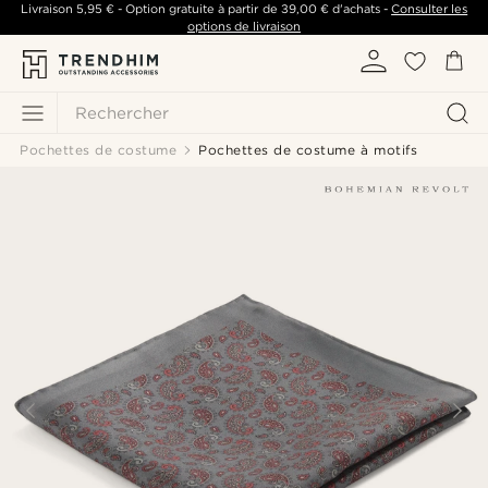
Livraison
5,95 €
- Option gratuite à partir de
39,00 €
d'achats -
Consulter les
options de livraison
Rechercher
Pochettes de costume
Pochettes de costume à motifs