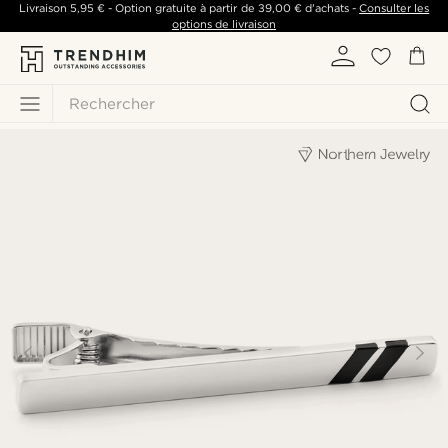
Livraison
5,95 €
- Option gratuite à partir de
39,00 €
d'achats -
Consulter les
options de livraison
Rechercher