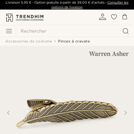
Livraison
5,95 €
- Option gratuite à partir de
39,00 €
d'achats -
Consulter les
options de livraison
Rechercher
Accessoires de costume
Pinces à cravate