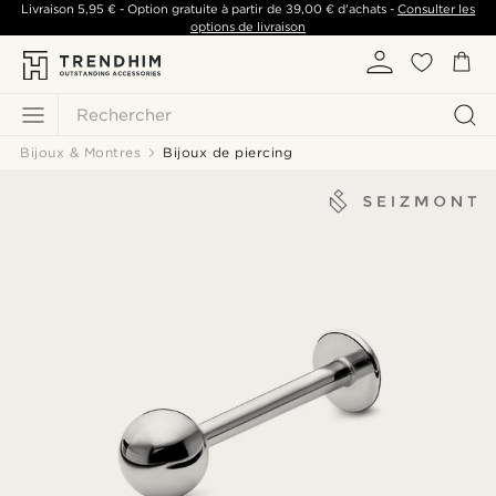
Livraison
5,95 €
- Option gratuite à partir de
39,00 €
d'achats -
Consulter les
options de livraison
Rechercher
Bijoux & Montres
Bijoux de piercing