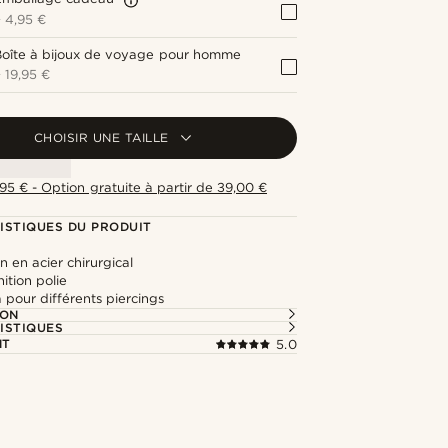
+
4,95 €
Boîte à bijoux de voyage pour homme
+
19,95 €
CHOISIR UNE TAILLE
,95 € - Option gratuite à partir de 39,00 €
ISTIQUES DU PRODUIT
n en acier chirurgical
nition polie
pour différents piercings
ION
ISTIQUES
NT
5.0