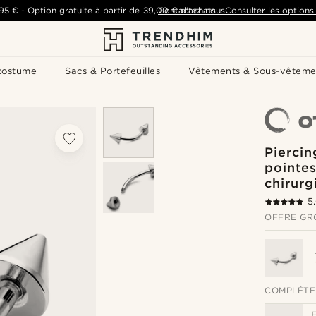
,95 €
-
Option gratuite à partir de
39,00 €
Contactez-nous
d'achats
-
Consulter les options 
costume
Sacs & Portefeuilles
Vêtements & Sous-vêteme
Piercin
pointes
chirurg
5
OFFRE GR
COMPLÉTE