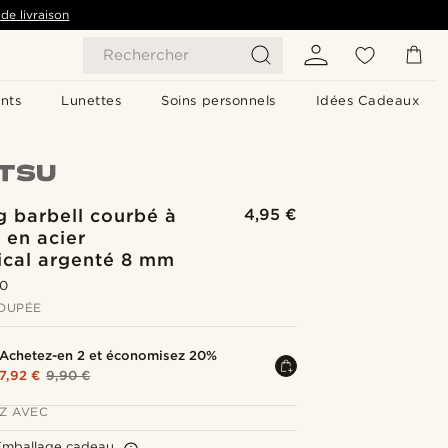
de livraison
Rechercher
nts
Lunettes
Soins personnels
Idées Cadeaux
g barbell courbé à
4,95 €
 en acier
ical argenté 8 mm
.0
OUPÉE
Achetez-en 2 et économisez 20%
7,92 €
9,90 €
Z AVEC
Emballage cadeau