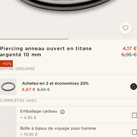
Piercing anneau ouvert en titane
4,17 €
argenté 10 mm
6,95 €
-40%
OFFRE GROUPÉE
Achetez-en 2 et économisez 20%
6,67 €
8,34 €
COMPLÉTEZ AVEC
Emballage cadeau
+
4,95 €
Boîte à bijoux de voyage pour homme
+
19,95 €