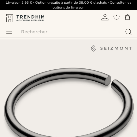
Livraison
5,95 €
- Option gratuite à partir de
39,00 €
d'achats -
Consulter les
options de livraison
Rechercher