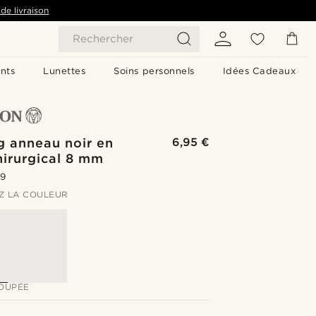
de livraison
Rechercher
nts
Lunettes
Soins personnels
Idées Cadeaux
g anneau noir en
6,95 €
hirurgical 8 mm
.9
Z LA COULEUR
OUPÉE