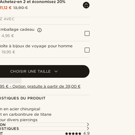
Achetez-en 2 et économisez 20%
11,12 €
13,90 €
Z AVEC
Emballage cadeau
+
4,95 €
Boîte à bijoux de voyage pour homme
+
19,95 €
CHOISIR UNE TAILLE
,95 € - Option gratuite à partir de 39,00 €
ISTIQUES DU PRODUIT
n en acier chirurgical
 en carbonitrure de titane
ur divers piercings
ION
ISTIQUES
NT
4.9