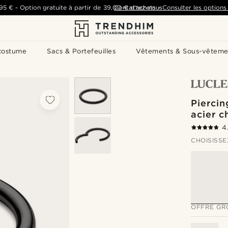
,95 €
-
Option gratuite à partir de
39,00 €
Contactez-nous
d'achats
-
Consulter les options 
costume
Sacs & Portefeuilles
Vêtements & Sous-vêteme
Piercin
acier c
4
CHOISISSE
OFFRE GR