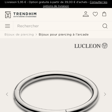
Livraison
5,95 €
- Option gratuite à partir de
39,00 €
d'achats -
Consulter les
options de livraison
Rechercher
Bijoux de piercing
Bijoux pour piercing à l'arcade