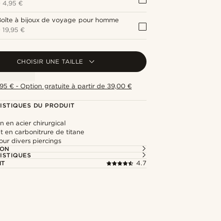
+
4,95 €
Boîte à bijoux de voyage pour homme
+
19,95 €
CHOISIR UNE TAILLE
,95 € - Option gratuite à partir de 39,00 €
ISTIQUES DU PRODUIT
n en acier chirurgical
 en carbonitrure de titane
ur divers piercings
ION
ISTIQUES
NT
4.7