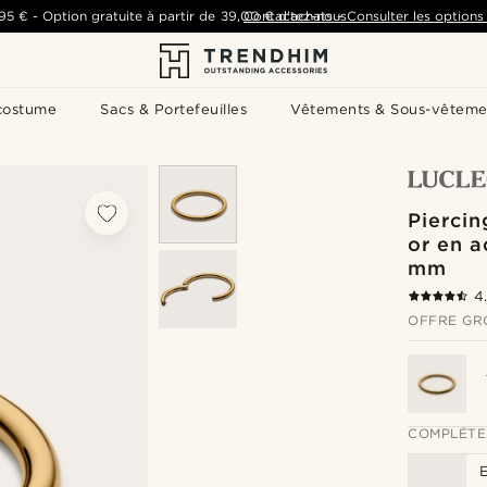
,95 €
-
Option gratuite à partir de
39,00 €
Contactez-nous
d'achats
-
Consulter les options 
costume
Sacs & Portefeuilles
Vêtements & Sous-vêteme
Piercin
or en a
mm
4
OFFRE GR
COMPLÉTE