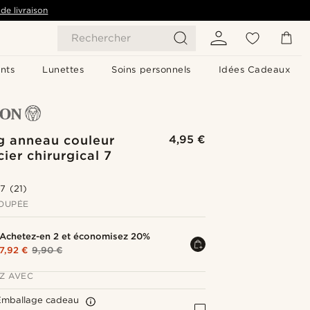
de livraison
Rechercher
nts
Lunettes
Soins personnels
Idées Cadeaux
g anneau couleur
4,95 €
cier chirurgical 7
.7
(21)
OUPÉE
Achetez-en 2 et économisez 20%
7,92 €
9,90 €
Z AVEC
Emballage cadeau