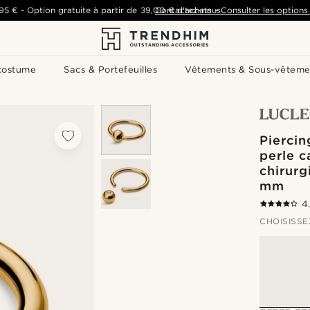
,95 €
-
Option gratuite à partir de
39,00 €
Contactez-nous
d'achats
-
Consulter les options 
costume
Sacs & Portefeuilles
Vêtements & Sous-vêteme
Pierci
perle c
chirurg
mm
4
CHOISISSE