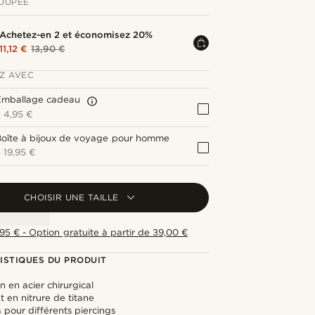
OUPÉE
Achetez-en 2 et économisez 20%
11,12 €
13,90 €
Z AVEC
Emballage cadeau
+
4,95 €
Boîte à bijoux de voyage pour homme
+
19,95 €
CHOISIR UNE TAILLE
,95 € - Option gratuite à partir de 39,00 €
ISTIQUES DU PRODUIT
n en acier chirurgical
 en nitrure de titane
pour différents piercings