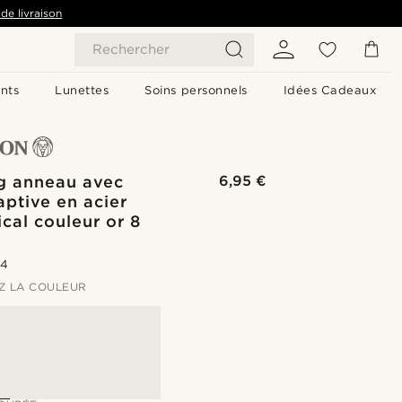
de livraison
Rechercher
nts
Lunettes
Soins personnels
Idées Cadeaux
ng anneau avec
6,95 €
aptive en acier
ical couleur or 8
.4
Z LA COULEUR