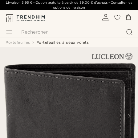
Livraison
5,95 €
- Option gratuite à partir de
39,00 €
d'achats -
Consulter les
options de livraison
Rechercher
Portefeuilles
Portefeuilles à deux volets