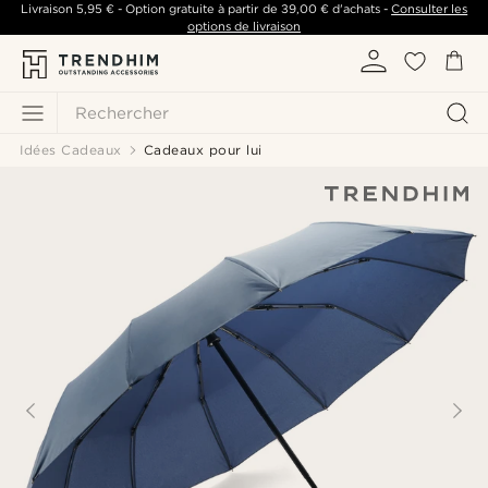
Livraison
5,95 €
- Option gratuite à partir de
39,00 €
d'achats -
Consulter les
options de livraison
Rechercher
Idées Cadeaux
Cadeaux pour lui