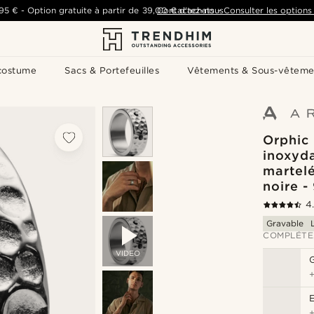
,95 €
-
Option gratuite à partir de
39,00 €
Contactez-nous
d'achats
-
Consulter les options 
costume
Sacs & Portefeuilles
Vêtements & Sous-vêteme
Orphic 
inoxyd
martelé
noire 
4
Gravable
COMPLÉTE
VIDEO
G