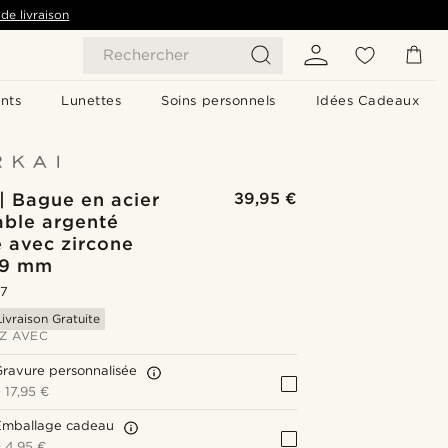
de livraison
Rechercher
nts
Lunettes
Soins personnels
Idées Cadeaux
| Bague en acier
39,95 €
able argenté
 avec zircone
- 9 mm
.7
Livraison Gratuite
Z AVEC
ravure personnalisée
+
17,95 €
Emballage cadeau
+
4,95 €