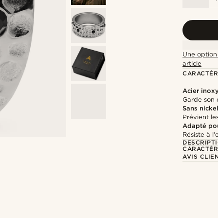
Une option 
article
CARACTÉR
Acier inox
Garde son é
Sans nicke
Prévient les
Adapté pou
Résiste à l
DESCRIPT
CARACTÉR
AVIS CLIE