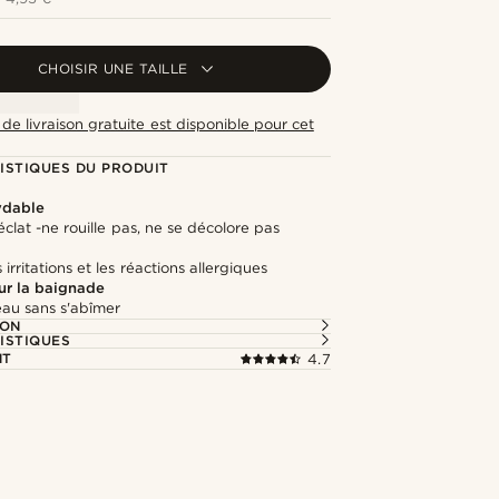
CHOISIR UNE TAILLE
de livraison gratuite est disponible pour cet
ISTIQUES DU PRODUIT
ydable
clat -ne rouille pas, ne se décolore pas
l
 irritations et les réactions allergiques
r la baignade
'eau sans s'abîmer
ION
ISTIQUES
NT
4.7