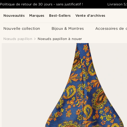
Politique de retour de 30 jours - sans justificatif !
Livraison
5
Nouveautés
Marques
Best-Sellers
Vente d'archives
Nouvelle collection
Bijoux & Montres
Accessoires de 
Nœuds papillon
Noeuds papillon à nouer