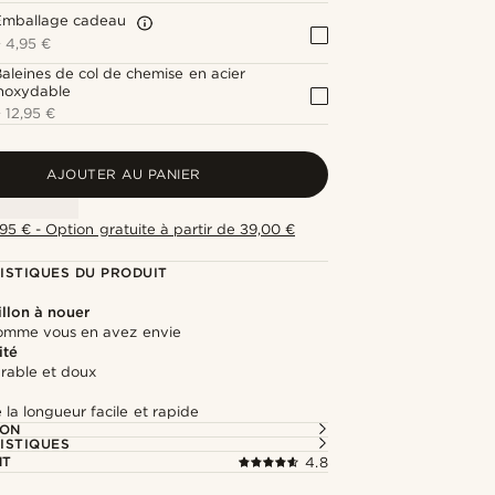
Emballage cadeau
+
4,95 €
aleines de col de chemise en acier
inoxydable
+
12,95 €
AJOUTER AU PANIER
,95 € - Option gratuite à partir de 39,00 €
ISTIQUES DU PRODUIT
llon à nouer
omme vous en avez envie
ité
urable et doux
la longueur facile et rapide
ION
ISTIQUES
NT
4.8