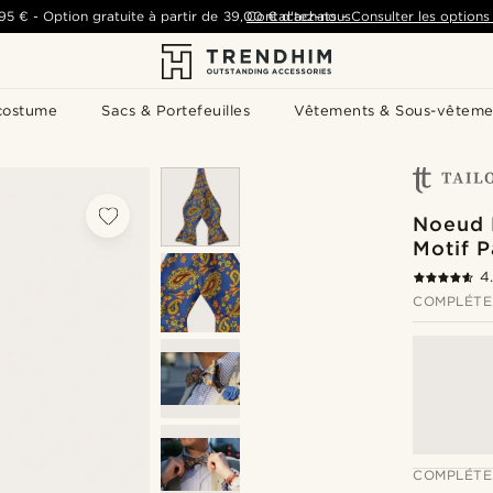
,95 €
-
Option gratuite à partir de
39,00 €
Contactez-nous
d'achats
-
Consulter les options 
costume
Sacs & Portefeuilles
Vêtements & Sous-vêteme
Noeud 
Motif P
4
COMPLÉTE
COMPLÉTE