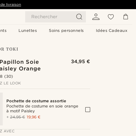
de livraison
Rechercher
nts
Lunettes
Soins personnels
Idées Cadeaux
Papillon Soie
34,95 €
aisley Orange
.8
(30)
Z LE LOOK
Pochette de costume assortie
Pochette de costume en soie orange
à motif Paisley
+
24,95 €
19,96 €
Z AVEC