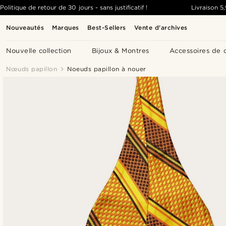
Politique de retour de 30 jours - sans justificatif !
Livraison
5
Nouveautés
Marques
Best-Sellers
Vente d'archives
Nouvelle collection
Bijoux & Montres
Accessoires de 
Nœuds papillon
Noeuds papillon à nouer