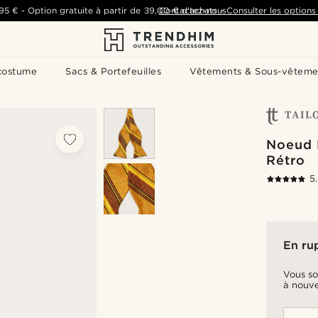
,95 €
-
Option gratuite à partir de
39,00 €
Contactez-nous
d'achats
-
Consulter les options 
costume
Sacs & Portefeuilles
Vêtements & Sous-vêteme
Noeud 
Rétro
5
En ru
Vous so
à nouve