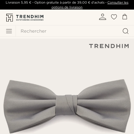
Livraison
5,95 €
- Option gratuite à partir de
39,00 €
d'achats -
Consulter les
options de livraison
Rechercher