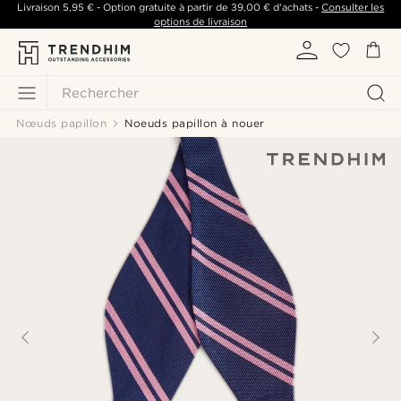
Livraison
5,95 €
- Option gratuite à partir de
39,00 €
d'achats -
Consulter les
options de livraison
Rechercher
Nœuds papillon
Noeuds papillon à nouer