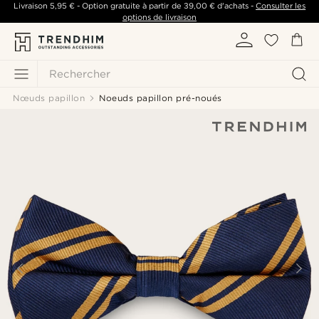
Livraison
5,95 €
- Option gratuite à partir de
39,00 €
d'achats -
Consulter les
options de livraison
Rechercher
Nœuds papillon
Noeuds papillon pré-noués