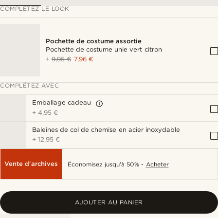
COMPLÉTEZ LE LOOK
Pochette de costume assortie
Pochette de costume unie vert citron
+
9,95 €
7,96 €
COMPLÉTEZ AVEC
Emballage cadeau
+
4,95 €
Baleines de col de chemise en acier inoxydable
+
12,95 €
Vente d'archives
Économisez jusqu'à 50% -
Acheter
AJOUTER AU PANIER