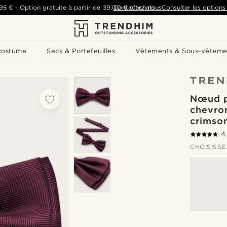
,95 €
-
Option gratuite à partir de
39,00 €
Contactez-nous
d'achats
-
Consulter les options 
costume
Sacs & Portefeuilles
Vêtements & Sous-vêteme
Nœud p
chevro
crimso
4
CHOISISSE