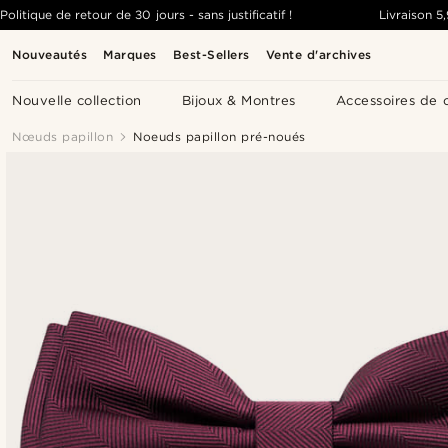
Politique de retour de 30 jours - sans justificatif !
Livraison
5
Nouveautés
Marques
Best-Sellers
Vente d'archives
Nouvelle collection
Bijoux & Montres
Accessoires de 
Nœuds papillon
Noeuds papillon pré-noués