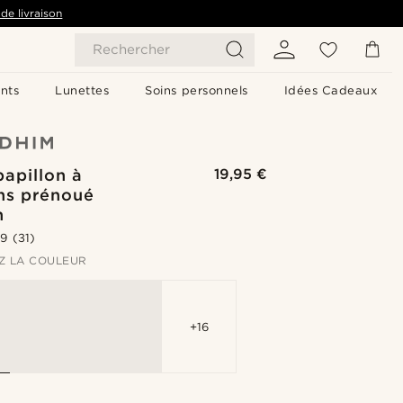
de livraison
Rechercher
nts
Lunettes
Soins personnels
Idées Cadeaux
apillon à
19,95 €
ns prénoué
n
.9
(31)
Z LA COULEUR
+16