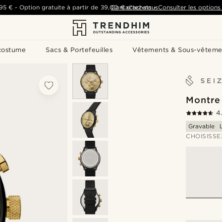
,95 €
-
Option gratuite à partir de
39,00 €
Contactez-nous
d'achats
-
Consulter les options 
costume
Sacs & Portefeuilles
Vêtements & Sous-vêteme
Montre 
4
Gravable
CHOISISSE