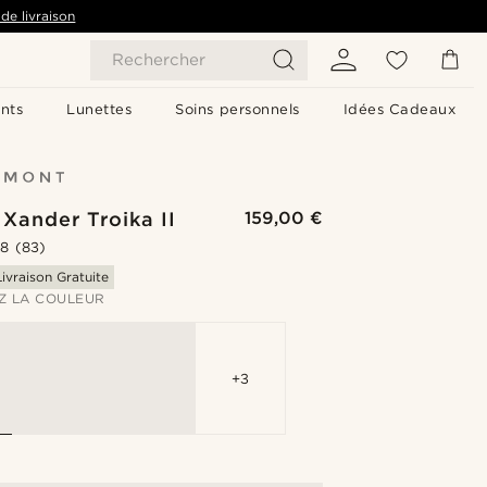
de livraison
Rechercher
nts
Lunettes
Soins personnels
Idées Cadeaux
Xander Troika II
159,00 €
.8
(83)
Livraison Gratuite
Z LA COULEUR
+3