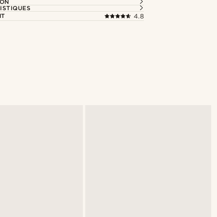
ION
ISTIQUES
NT
4.8