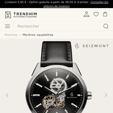
Livraison
5,95 €
- Option gratuite à partir de
39,00 €
d'achats -
Consulter les
options de livraison
Rechercher
Montres
Montres squelettes