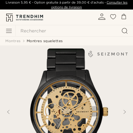
Livraison
5,95 €
- Option gratuite à partir de
39,00 €
d'achats -
Consulter les
options de livraison
Rechercher
Montres
Montres squelettes