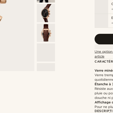
G
Une option 
article
CARACTÉR
Verre miné
Verre tremp
quotidienn
Étanche à
Résiste aux
pluie ou po
douche ni 
Affichage 
Pour ne plu
DESCRIPT