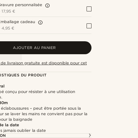
ravure personnalisée
+
17,95 €
Emballage cadeau
+
4,95 €
AJOUTER AU PANIER
de livraison gratuite est disponible pour cet
ISTIQUES DU PRODUIT
ral
é conçu pour résister à une utilisation
e.
 30m
 éclaboussures – peut être portée sous la
ur se laver les mains ne convient pas pour la
pour la baignade
de la date
s jamais oublier la date
ION