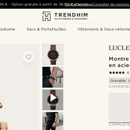
,95 €
-
Option gratuite à partir de
39,00 €
Contactez-nous
d'achats
-
Consulter les options 
costume
Sacs & Portefeuilles
Vêtements & Sous-vêteme
Montre
en acie
4
Gravable
CHOISISSE
VIDEO
COMPLÉTE