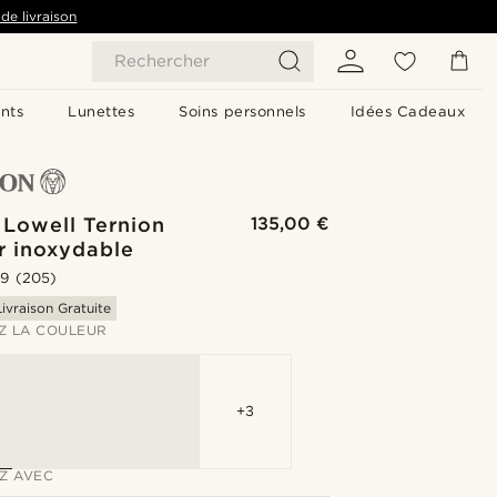
de livraison
Rechercher
nts
Lunettes
Soins personnels
Idées Cadeaux
 Lowell Ternion
135,00 €
r inoxydable
.9
(205)
Livraison Gratuite
Z LA COULEUR
+3
Z AVEC