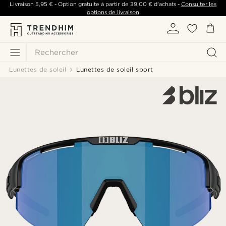
Livraison
5,95 €
- Option gratuite à partir de
39,00 €
d'achats -
Consulter les
options de livraison
Rechercher
Lunettes de soleil
Lunettes de soleil sport