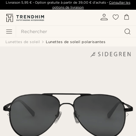
Livraison
5,95 €
- Option gratuite à partir de
39,00 €
d'achats -
Consulter les
options de livraison
Rechercher
Lunettes de soleil
Lunettes de soleil polarisantes