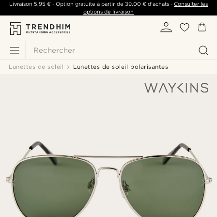
Livraison
5,95 €
- Option gratuite à partir de
39,00 €
d'achats -
Consulter les
options de livraison
Rechercher
Lunettes de soleil
Lunettes de soleil polarisantes